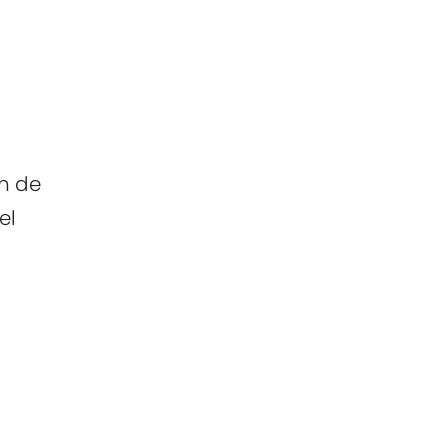
an de
el