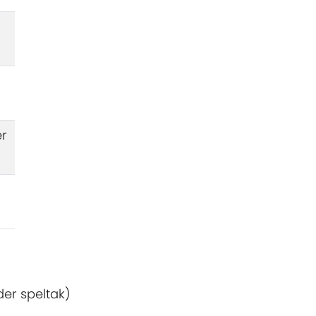
er
er speltak)