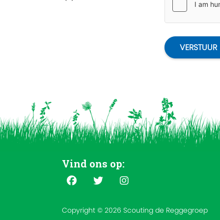
VERSTUUR
Vind ons op:
Copyright © 2026 Scouting de Reggegroep